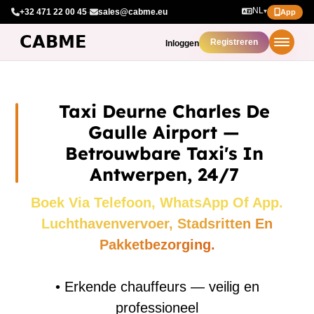
NL
+32 471 22 00 45
·
sales@cabme.eu
▾
App
Registreren
Inloggen
Taxi Deurne Charles De
Gaulle Airport —
Betrouwbare Taxi's In
Antwerpen, 24/7
Boek Via Telefoon, WhatsApp Of App.
Luchthavenvervoer, Stadsritten En
Pakketbezorging.
•
Erkende chauffeurs — veilig en
professioneel