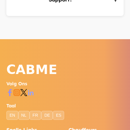
▼
Bereik ons via WhatsApp, telefoon of het
contactformulier op onze website.
Volg Ons
Taal
EN
NL
FR
DE
ES
Snelle Links
Chauffeurs