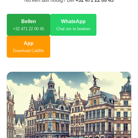
Nu een taxi nodig? Bel
+32 471 22 00 45
Bellen
WhatsApp
+32 471 22 00 45
Chat om te boeken
App
Download CabMe