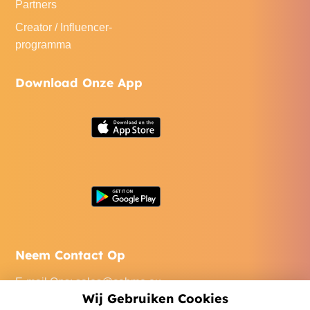
Partners
Creator / Influencer-
programma
Download Onze App
Neem Contact Op
E-mail Ons
:
sales@cabme.eu
Wij Gebruiken Cookies
Bel Ons
: +32 471 22 0045