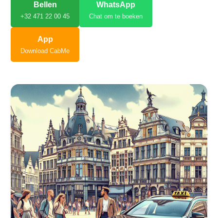
Bellen
WhatsApp
+32 471 22 00 45
Chat om te boeken
App
Download CabMe