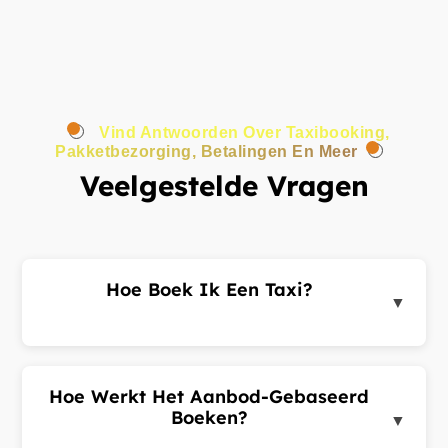
Vind Antwoorden Over Taxibooking,
Pakketbezorging, Betalingen En Meer
Veelgestelde Vragen
Hoe Boek Ik Een Taxi?
▼
Log in op het klantenportaal of de app, voer uw
ophaal- en bestemmingsadres in en dien een
ritverzoek in. Chauffeurs in de buurt sturen u
Hoe Werkt Het Aanbod-Gebaseerd
aanbiedingen. Kies de beste aanbieding en
Boeken?
▼
bevestig uw rit.