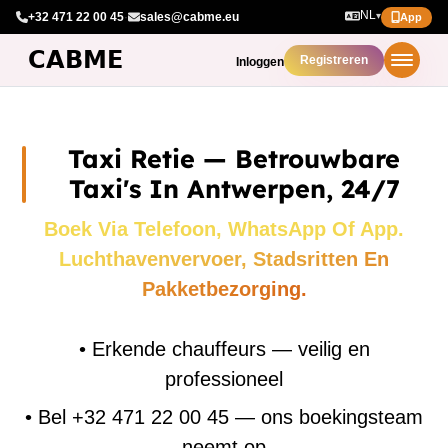
NL
+32 471 22 00 45
·
sales@cabme.eu
▾
App
Registreren
Inloggen
Taxi Retie — Betrouwbare
Taxi's In Antwerpen, 24/7
Boek Via Telefoon, WhatsApp Of App.
Luchthavenvervoer, Stadsritten En
Pakketbezorging.
•
Erkende chauffeurs — veilig en
professioneel
•
Bel +32 471 22 00 45 — ons boekingsteam
neemt op