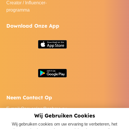
Creator / Influencer-
programma
Download Onze App
Neem Contact Op
E-mail Ons
:
sales@cabme.eu
Wij Gebruiken Cookies
Bel Ons
: +32 471 22 0045
Wij gebruiken cookies om uw ervaring te verbeteren, het
Ons Kantoor
: De Keyserlei 60C/1301, 2018 Antwerpen,