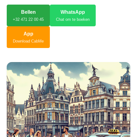
Bellen
WhatsApp
+32 471 22 00 45
Chat om te boeken
App
Download CabMe