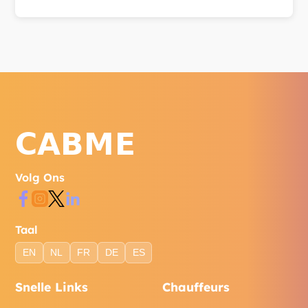
Bereik ons via WhatsApp, telefoon of het
contactformulier op onze website.
Volg Ons
Taal
EN
NL
FR
DE
ES
Snelle Links
Chauffeurs