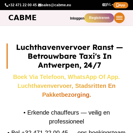
NL
+32 471 22 00 45
·
sales@cabme.eu
▾
App
Registreren
Inloggen
Luchthavenvervoer Ranst —
Betrouwbare Taxi's In
Antwerpen, 24/7
Boek Via Telefoon, WhatsApp Of App.
Luchthavenvervoer, Stadsritten En
Pakketbezorging.
•
Erkende chauffeurs — veilig en
professioneel
•
Bel +32 471 22 00 45 — ons boekingsteam