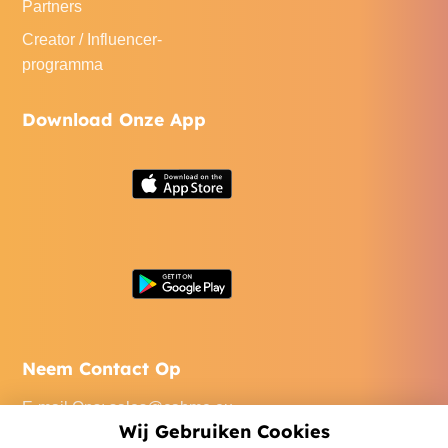
Partners
Creator / Influencer-
programma
Download Onze App
Neem Contact Op
E-mail Ons
:
sales@cabme.eu
Wij Gebruiken Cookies
Bel Ons
: +32 471 22 0045