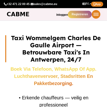
NL
+32 471 22 00 45
·
sales@cabme.eu
▾
App
Registreren
Inloggen
Taxi Wommelgem Charles De
Gaulle Airport —
Betrouwbare Taxi's In
Antwerpen, 24/7
Boek Via Telefoon, WhatsApp Of App.
Luchthavenvervoer, Stadsritten En
Pakketbezorging.
•
Erkende chauffeurs — veilig en
professioneel