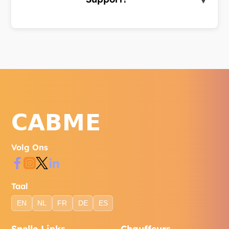
▼
Bereik ons via WhatsApp, telefoon of het
contactformulier op onze website.
Volg Ons
Taal
EN
NL
FR
DE
ES
Snelle Links
Chauffeurs