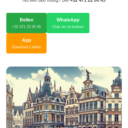
Nu een taxi nodig? Bel
+32 471 22 00 45
Bellen
WhatsApp
+32 471 22 00 45
Chat om te boeken
App
Download CabMe