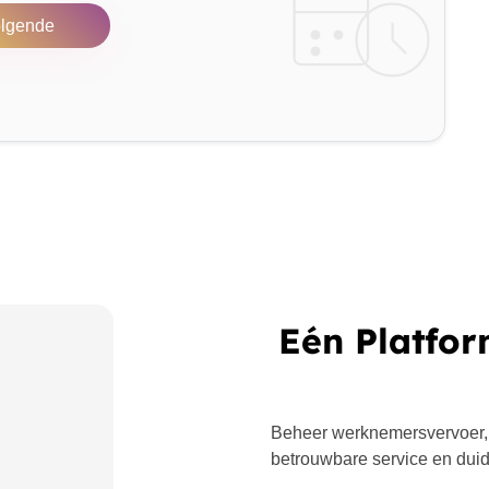
lgende
Eén Platfor
Beheer werknemersvervoer,
betrouwbare service en duide