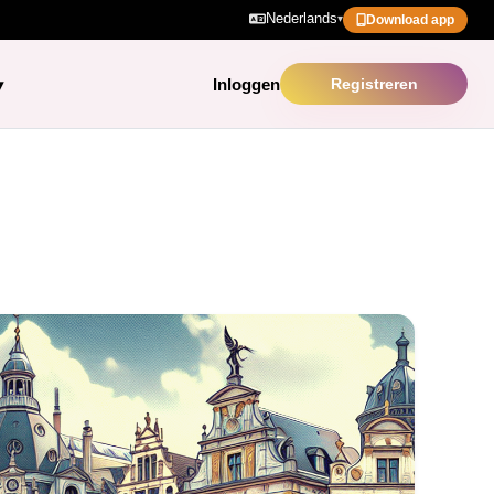
Nederlands
▾
Download app
Inloggen
Registreren
▾