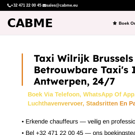
+32 471 22 00 45
·
sales@cabme.eu
Boek On
Taxi Wilrijk Brussel
Betrouwbare Taxi's 
Antwerpen, 24/7
Boek Via Telefoon, WhatsApp Of App
Luchthavenvervoer, Stadsritten En P
•
Erkende chauffeurs — veilig en professi
•
Bel +32 471 22 00 45 — ons boekingst