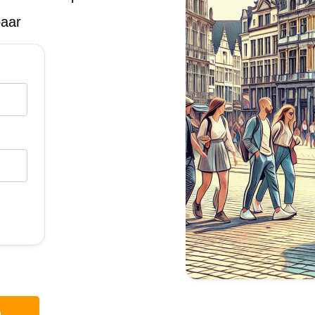
baar
p