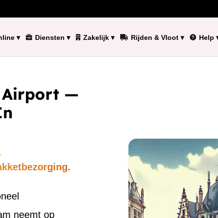
line
▾
Diensten
▾
Zakelijk
▾
Rijden & Vloot
▾
Help
s Airport —
In
.
akketbezorging.
oneel
eam neemt op