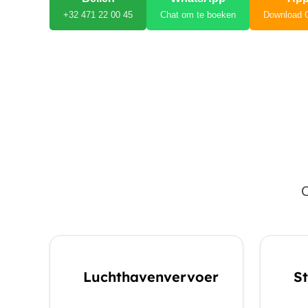
+32 471 22 00 45
Chat om te boeken
Download 
C
Luchthavenvervoer
St