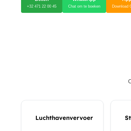
+32 471 22 00 45
Chat om te boeken
Download 
C
Luchthavenvervoer
St