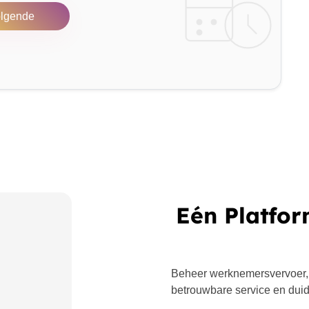
lgende
Eén Platfor
Beheer werknemersvervoer,
betrouwbare service en duide