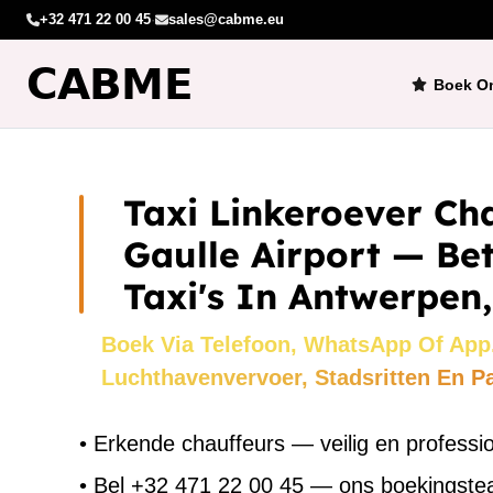
+32 471 22 00 45
·
sales@cabme.eu
Boek On
Taxi Linkeroever Ch
Gaulle Airport — B
Taxi's In Antwerpen,
Boek Via Telefoon, WhatsApp Of App
Luchthavenvervoer, Stadsritten En P
•
Erkende chauffeurs — veilig en professi
•
Bel +32 471 22 00 45 — ons boekingst