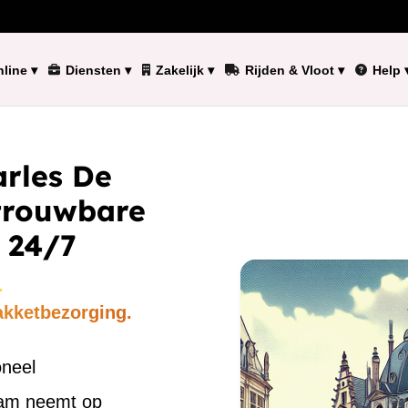
line
▾
Diensten
▾
Zakelijk
▾
Rijden & Vloot
▾
Help
arles De
etrouwbare
 24/7
.
akketbezorging.
oneel
eam neemt op