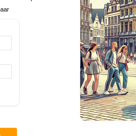
baar
p