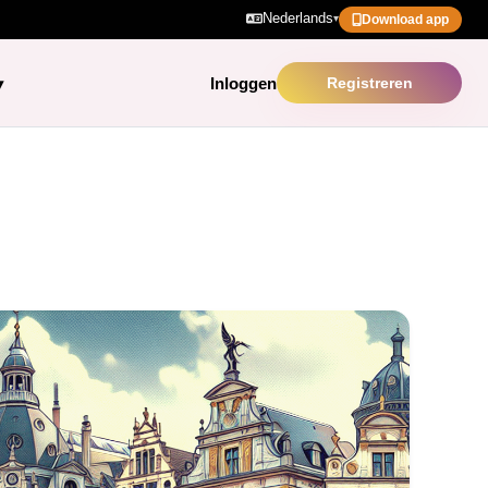
Nederlands
▾
Download app
Inloggen
Registreren
▾