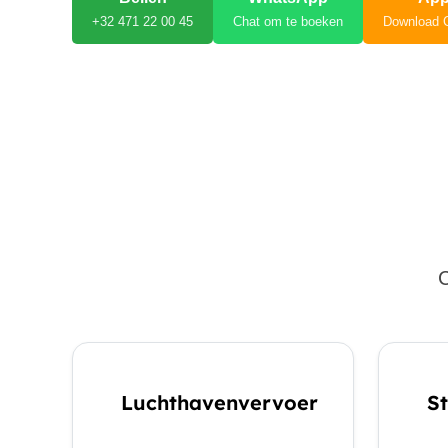
+32 471 22 00 45
Chat om te boeken
Download 
C
Luchthavenvervoer
St