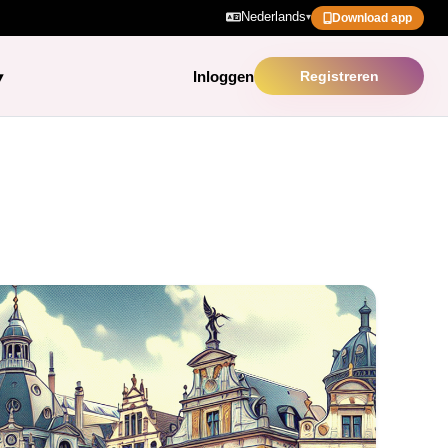
Nederlands
▾
Download app
Inloggen
Registreren
▾