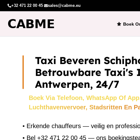
+32 471 22 00 45
·
sales@cabme.eu
Boek On
Taxi Beveren Schiph
Betrouwbare Taxi's 
Antwerpen, 24/7
Boek Via Telefoon, WhatsApp Of App
Luchthavenvervoer, Stadsritten En P
•
Erkende chauffeurs — veilig en professi
•
Bel +32 471 22 00 45 — ons boekingst