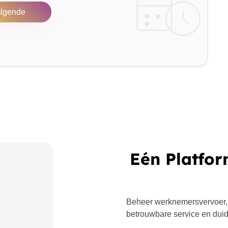
lgende
Eén Platfor
Beheer werknemersvervoer,
betrouwbare service en duide