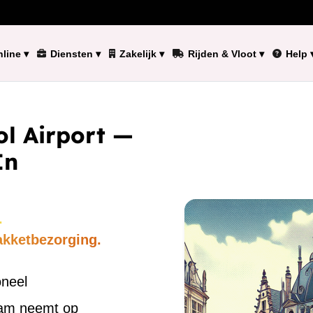
line
▾
Diensten
▾
Zakelijk
▾
Rijden & Vloot
▾
Help
ol Airport —
In
.
akketbezorging.
oneel
eam neemt op