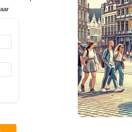
baar
p